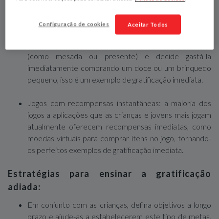
Ideias para ensinar a gratificação imediata:
Configuração de cookies
Aceitar Todos
Comprar um doce ou pequenas guloseimas com a
mesada: se uma criança recebe uma pequena quantia
(como mesada ou presente) e decide gastá-la
imediatamente comprando um doce ou um brinquedo
pequeno, isso é um exemplo de gratificação imediata.
Jogos com recompensas instantâneas: a maioria dos
jogos a aplicações que as crianças e jovens mais jogam
atualmente oferecem recompensas imediatas, como
moedas virtuais para comprar itens no jogo, tornando-
os perfeitos exemplos de gratificação imediata.
Estratégias para ensinar a gratificação
adiada:
Em conjunto com as crianças, defina objetivos a longo
prazo e ajude-as a estabelecerem este tipo de metas.