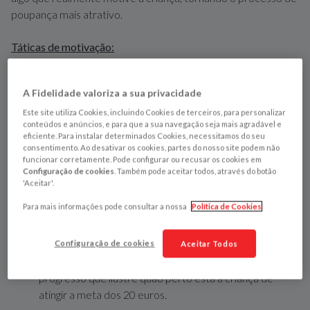
poupança mais atrativo.
Táticas de motivação:
Visualização
: use imagens ou representações do
A Fidelidade valoriza a sua privacidade
objetivo. Por exemplo, coloque uma foto do brinquedo
ou livro desejado no frasco de poupança ou no quadro
Este site utiliza Cookies, incluindo Cookies de terceiros, para personalizar
conteúdos e anúncios, e para que a sua navegação seja mais agradável e
de poupança.
eficiente. Para instalar determinados Cookies, necessitamos do seu
Histórias motivacionais
: conte histórias ou exemplos
consentimento. Ao desativar os cookies, partes do nosso site podem não
funcionar corretamente. Pode configurar ou recusar os cookies em
de outras crianças que pouparam para alcançar os seus
Configuração de cookies
. Também pode aceitar todos, através do botão
objetivos e que conseguiram atingi-los. Isto pode
'Aceitar'.
inspirar e motivar a criança a seguir o mesmo caminho.
Para mais informações pode consultar a nossa
Política de Cookies
Pequenos marcos
: estabeleça pequenos marcos ao
longo do caminho. Por exemplo, se o objetivo é poupar
20 euros, celebre quando a criança atingir os primeiros
Configuração de cookies
Aceitar Todos
5 euros. Para motivação extra, desenhe uma barra de
progresso que ilustre quão perto está a criança de
atingir a meta dos 20 euros.