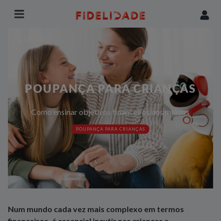
VOLTAR
POUPANÇA PARA CRIANÇAS
Como ensinar objetivos financeiros aos miúdos
POUPANÇA PARA CRIANÇAS
Num mundo cada vez mais complexo em termos
financeiros, é essencial incutir nas crianças a