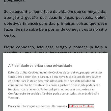
Se se encontra numa fase da vida em que começa a dar
atenção à gestão das suas finanças pessoais, definir
objetivos financeiros é das primeiras coisas que deve
fazer. Se não sabe bem por onde começar, está no sítio
certo.
Fique connosco, leia este artigo e comece já hoje a
decidir o que é mais importante para a sua vida
financeira.
A Fidelidade valoriza a sua privacidade
O que é um objetivo financeiro?
Este site utiliza Cookies, incluindo Cookies de terceiros, para personalizar
conteúdos e anúncios, e para que a sua navegação seja mais agradável e
O objetivo financeiro é algo que desejamos concretizar; é
eficiente. Para instalar determinados Cookies, necessitamos do seu
consentimento. Ao desativar os cookies, partes do nosso site podem não
uma finalidade que envolve dinheiro. Pense nos objetivos
funcionar corretamente. Pode configurar ou recusar os cookies em
financeiros como uma bússola que aponta para onde deve
Configuração de cookies
. Também pode aceitar todos, através do botão
'Aceitar'.
direcionar o seu dinheiro.
Para mais informações pode consultar a nossa
Política de Cookies