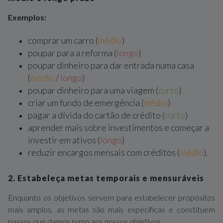
Exemplos:
comprar um carro (
médio
)
poupar para a reforma (
longo
)
poupar dinheiro para dar entrada numa casa
(
médio
/
longo
)
poupar dinheiro para uma viagem (
curto
)
criar um fundo de emergência (
médio
)
pagar a dívida do cartão de crédito (
curto
)
aprender mais sobre investimentos e começar a
investir em ativos (
longo
)
reduzir encargos mensais com créditos (
médio
).
2. Estabeleça metas temporais e mensuráveis
Enquanto os objetivos servem para estabelecer propósitos
mais amplos, as metas são mais específicas e constituem
passos que damos rumo aos nossos objetivos.