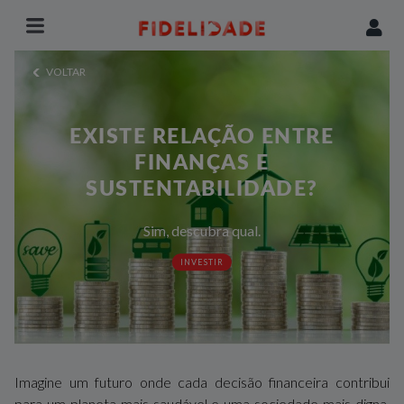
VOLTAR
EXISTE RELAÇÃO ENTRE
FINANÇAS E
SUSTENTABILIDADE?
Sim, descubra qual.
INVESTIR
Imagine um futuro onde cada decisão financeira contribui
para um planeta mais saudável e uma sociedade mais digna.