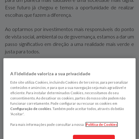
Esse futuro já chegou e temos a oportunidade de realizar
escolhas que fazem a diferença.
Ao optarmos por investimentos mais responsáveis do ponto
de vista social, ambiental ou de governança, estamos a dar um
passo significativo em direção a uma realidade mais verde e
justa para todos.
A interseção entre sustentabilidade e finanças torna-se cada
vez mais relevante num mundo onde os desafios ambientais e
A Fidelidade valoriza a sua privacidade
sociais exigem soluções inovadoras e responsáveis. Vamos
Este site utiliza Cookies, incluindo Cookies de terceiros, para personalizar
explorar de que forma as práticas financeiras sustentáveis
conteúdos e anúncios, e para que a sua navegação seja mais agradável e
eficiente. Para instalar determinados Cookies, necessitamos do seu
podem não apenas
mitigar riscos ambientais e sociais
,
consentimento. Ao desativar os cookies, partes do nosso site podem não
mas também
gerar valor económico a longo prazo
,
funcionar corretamente. Pode configurar ou recusar os cookies em
Configuração de cookies
. Também pode aceitar todos, através do botão
promovendo um futuro mais resiliente e equitativo.
'Aceitar'.
Investir de forma sustentável significa mais do que procurar
Para mais informações pode consultar a nossa
Política de Cookies
apenas um retorno financeiro. Trata-se de alinhar os valores