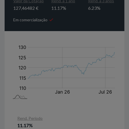
Valor da Cotação
Rend. a 1 ano
Rend. a 3 anos
127,46482 €
11.17%
6.23%
Em comercialização
em
Rend. Período
11.17%