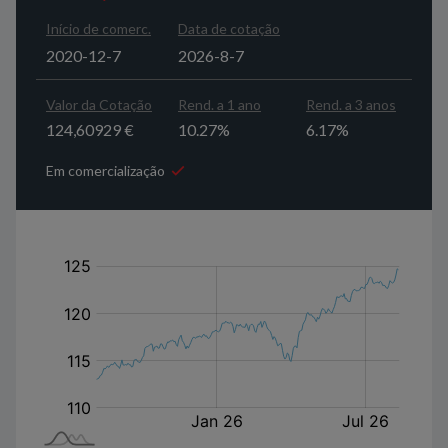
Início de comerc.
Data de cotação
2020-12-7
2026-8-7
Valor da Cotação
Rend. a 1 ano
Rend. a 3 anos
124,60929 €
10.27%
6.17%
Em comercialização
em