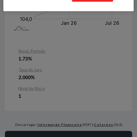
Rend. Período
1.73%
Taxa de Juro
2.000%
Nível de Risco
1
Descarregar:
Informação Financeira
(PDF) |
Cotações
(XLS)