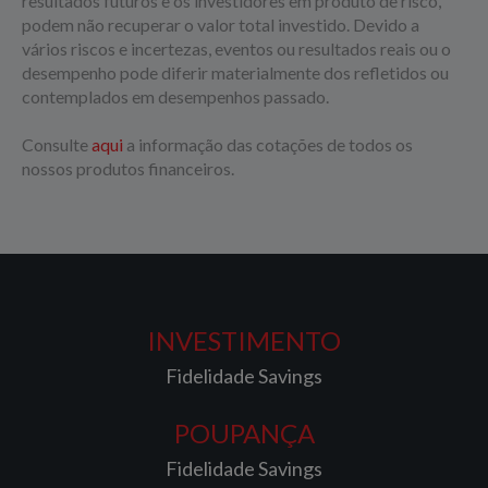
resultados futuros e os investidores em produto de risco,
podem não recuperar o valor total investido. Devido a
vários riscos e incertezas, eventos ou resultados reais ou o
desempenho pode diferir materialmente dos refletidos ou
contemplados em desempenhos passado.
Consulte
aqui
a informação das cotações de todos os
nossos produtos financeiros.
INVESTIMENTO
Fidelidade Savings
POUPANÇA
Fidelidade Savings