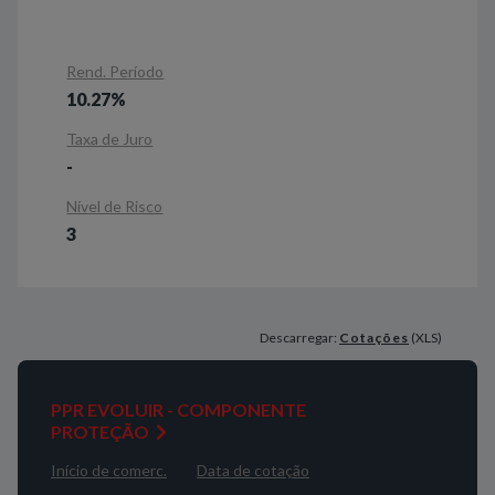
Rend. Período
10.27%
Taxa de Juro
-
Nível de Risco
3
Descarregar:
Cotações
(XLS)
PPR EVOLUIR - COMPONENTE
PROTEÇÃO
Início de comerc.
Data de cotação