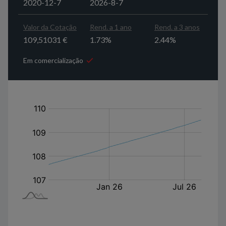
2020-12-7
2026-8-7
Valor da Cotação
Rend. a 1 ano
Rend. a 3 anos
109,51031 €
1.73%
2.44%
Em comercialização
em