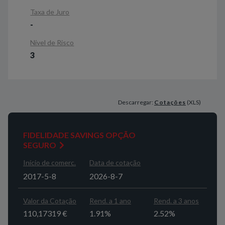
Taxa de Juro
-
Nível de Risco
3
Descarregar:
Cotações
(XLS)
FIDELIDADE SAVINGS OPÇÃO
SEGURO
Início de comerc.
Data de cotação
2017-5-8
2026-8-7
Valor da Cotação
Rend. a 1 ano
Rend. a 3 anos
110,17319 €
1.91%
2.52%