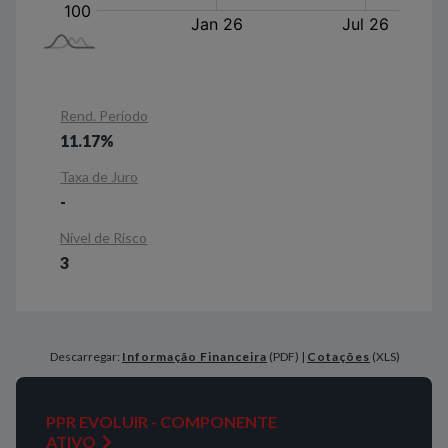
Rend. Período
11.17%
Taxa de Juro
-
Nível de Risco
3
Descarregar:
Informação Financeira
(PDF) |
Cotações
(XLS)
PPR EVOLUIR - COMPONENTE
ATIVO