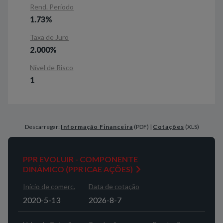
Rend. Período
1.73%
Taxa de Juro
2.000%
Nível de Risco
1
Descarregar:
Informação Financeira
(PDF) |
Cotações
(XLS)
PPR EVOLUIR - COMPONENTE
DINÂMICO (PPR ICAE AÇÕES)
Início de comerc.
Data de cotação
2020-5-13
2026-8-7