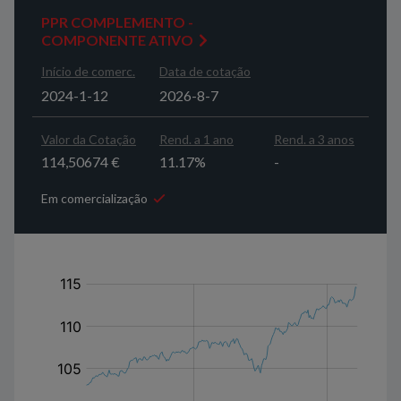
PPR COMPLEMENTO -
COMPONENTE ATIVO
Início de comerc.
Data de cotação
2024-1-12
2026-8-7
Valor da Cotação
Rend. a 1 ano
Rend. a 3 anos
114,50674 €
11.17%
-
Em comercialização
em